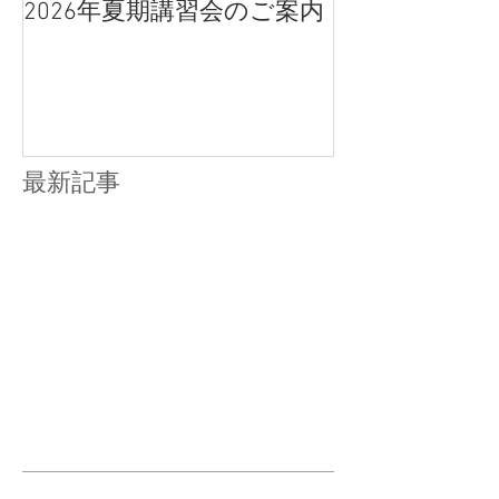
2026年夏期講習会のご案内
宇都宮南高校
点、合格判定
最新記事