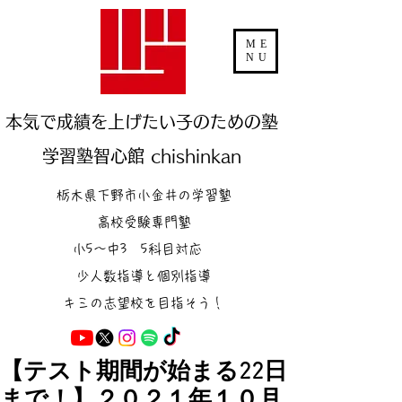
ME
NU
本気で成績を上げたい子のための塾
学習塾智心館 chishinkan
栃木県下野市小金井の学習塾
高校受験専門塾
小5～中3 5科目対応
少人数指導と個別指導
キミの志望校を目指そう！
【テスト期間が始まる22日
まで！】２０２１年１０月