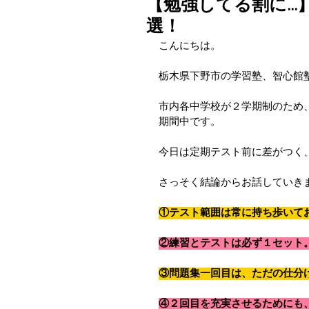
【勉強してる割に..
選！
こんにちは。
栃木県下野市の学習塾、智心館
市内各中学校が２学期制のため
期間中です。
今日は定期テスト前に差がつく
さっそく結論からお話していき
①テスト範囲は常に持ち歩いて
②練習とテストは必ず１セット
③問題集一回目は、ただの仕分
④２回目を充実させるためにも