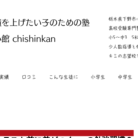
栃木県下野市
績を上げたい子のための塾
高校受験専門
 chishinkan
小5～中3 
少人数指導と
キミの志望校
実績
口コミ
こんな生徒に
小学生
中学生