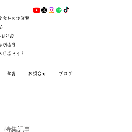
小金井の学習塾
塾
5科目対応
個別指導
を目指そう！
学費
お問合せ
ブログ
特集記事