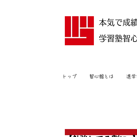
本気で成
学習塾智心館
トップ
智心館とは
進学