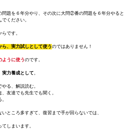
の問題を６年分やり、その次に大問②番の問題を６年分やると
んでください。
からです。
から、実力試しとして使う
のではありません！
のように使う
のです。
、
実力養成として
。
でやる、解説読む。
は、友達でも先生でも聞く。
る。
ないところ多すぎて、復習まで手が回らないでは、
ってしまいます。