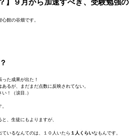
？】９月から加速すべき、受験勉強の
智心館の谷畑です。
？
張った成果が出た！
はあるが、まだまだ点数に反映されてない。
い！（涙目..）
す。
ると、生徒にもよりますが、
出ているなんてのは、１０人いたら
１人くらい
なもんです。