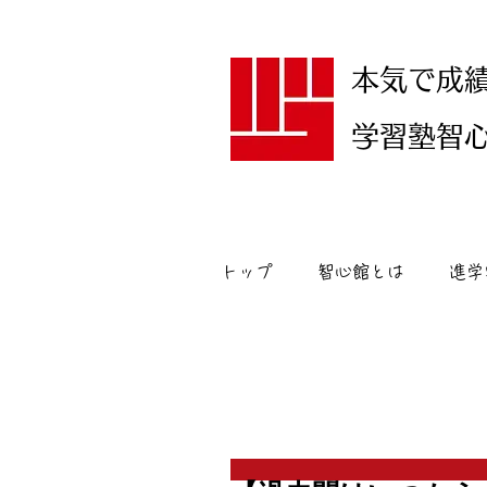
本気で成
学習塾智心館
トップ
智心館とは
進学