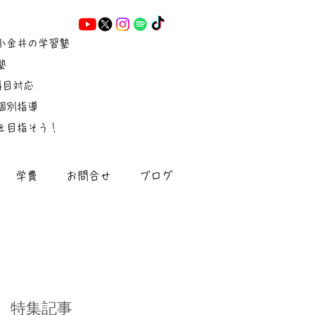
小金井の学習塾
塾
5科目対応
個別指導
を目指そう！
学費
お問合せ
ブログ
特集記事