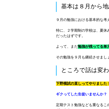
基本は８月から地
９月の勉強における基本的な考
特に、２学期制の学校は、夏休
だったはずです。
よって、まだ
勉強が残ってる単
その勉強を９月も継続させまし
ところで話は変
下野模試の直しってやりました
ギクってした生徒いませんか？
定期テスト勉強なども重なるこ