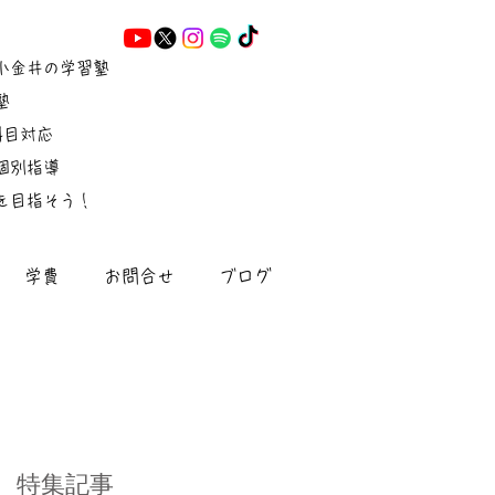
小金井の学習塾
塾
5科目対応
個別指導
を目指そう！
学費
お問合せ
ブログ
特集記事