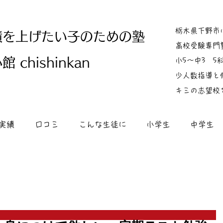
栃木県下野市
績を上げたい子のための塾
高校受験専門
 chishinkan
小5～中3 
少人数指導と
キミの志望校
実績
口コミ
こんな生徒に
小学生
中学生