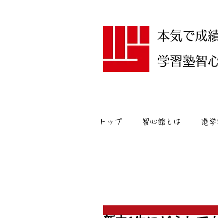
本気で成
学習塾智心館
トップ
智心館とは
進学