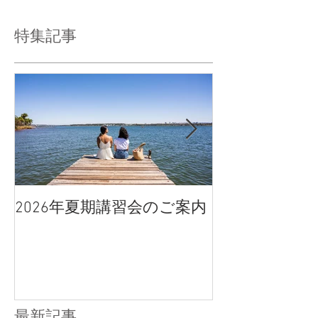
特集記事
2026年夏期講習会のご案内
宇都宮南高校
点、合格判定
最新記事