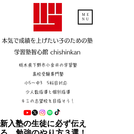
ME
NU
本気で成績を上げたい子のための塾
学習塾智心館 chishinkan
栃木県下野市小金井の学習塾
高校受験専門塾
小5～中3 5科目対応
少人数指導と個別指導
キミの志望校を目指そう！
新入塾の生徒に必ず伝え
る、勉強のやり方３選！