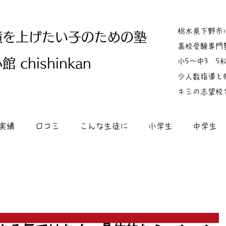
栃木県下野市
績を上げたい子のための塾
高校受験専門
 chishinkan
小5～中3 
少人数指導と
キミの志望校
実績
口コミ
こんな生徒に
小学生
中学生