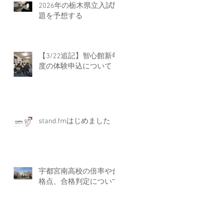
2026年の栃木県立入試問
題を予想する
【3/22追記】智心館新年
度の体験申込について
stand.fmはじめました
宇都宮南高校の倍率や合
格点、合格判定について