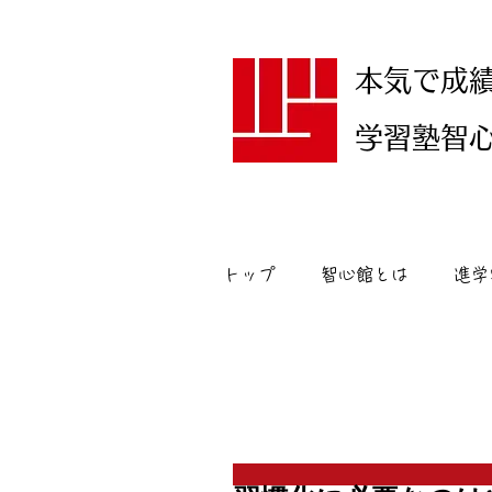
本気で成
学習塾智心館
トップ
智心館とは
進学