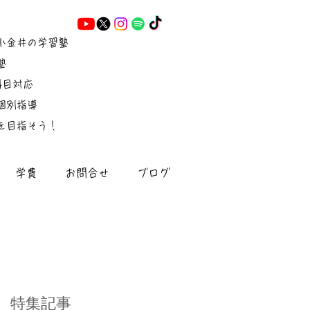
小金井の学習塾
塾
5科目対応
個別指導
を目指そう！
学費
お問合せ
ブログ
特集記事