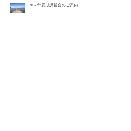
2026年夏期講習会のご案内
「あいだ」の教育論
2026年の栃木県立入試問題を予想
する
【3/22追記】智心館新年度の体験
申込について