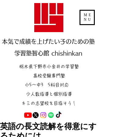
ME
NU
本気で成績を上げたい子のための塾
学習塾智心館 chishinkan
栃木県下野市小金井の学習塾
高校受験専門塾
小5～中3 5科目対応
少人数指導と個別指導
キミの志望校を目指そう！
英語の長文読解を得意にす
るためには