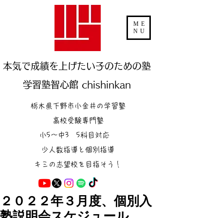
ME
NU
本気で成績を上げたい子のための塾
学習塾智心館 chishinkan
栃木県下野市小金井の学習塾
高校受験専門塾
小5～中3 5科目対応
少人数指導と個別指導
キミの志望校を目指そう！
２０２２年３月度、個別入
塾説明会スケジュール