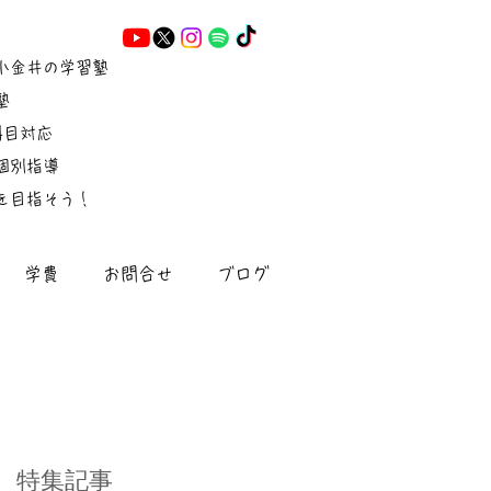
小金井の学習塾
塾
5科目対応
個別指導
を目指そう！
学費
お問合せ
ブログ
特集記事