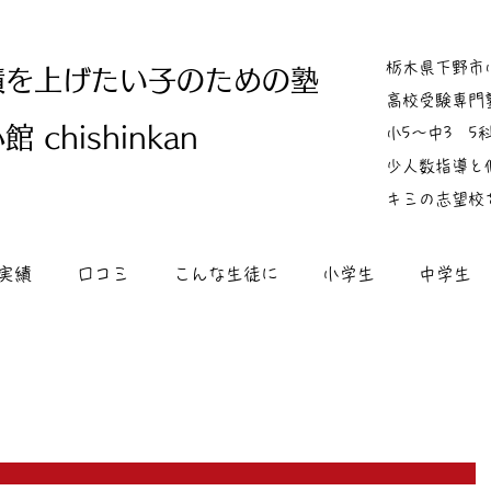
栃木県下野市
績を上げたい子のための塾
高校受験専門
 chishinkan
小5～中3 
少人数指導と
キミの志望校
実績
口コミ
こんな生徒に
小学生
中学生