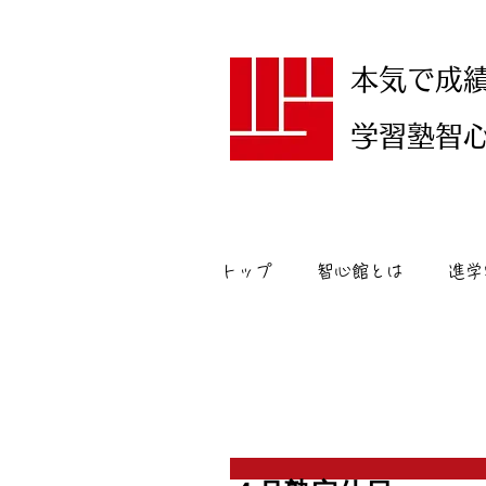
本気で成
学習塾智心館
トップ
智心館とは
進学