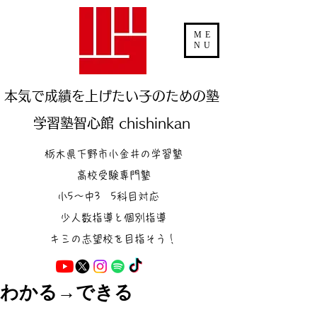
ME
NU
本気で成績を上げたい子のための塾
学習塾智心館 chishinkan
栃木県下野市小金井の学習塾
高校受験専門塾
小5～中3 5科目対応
少人数指導と個別指導
キミの志望校を目指そう！
わかる→できる