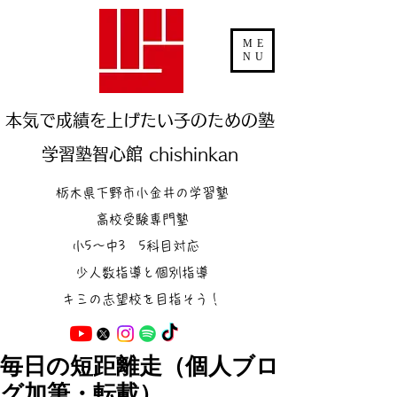
ME
NU
本気で成績を上げたい子のための塾
学習塾智心館 chishinkan
栃木県下野市小金井の学習塾
高校受験専門塾
小5～中3 5科目対応
少人数指導と個別指導
キミの志望校を目指そう！
毎日の短距離走（個人ブロ
グ加筆・転載）