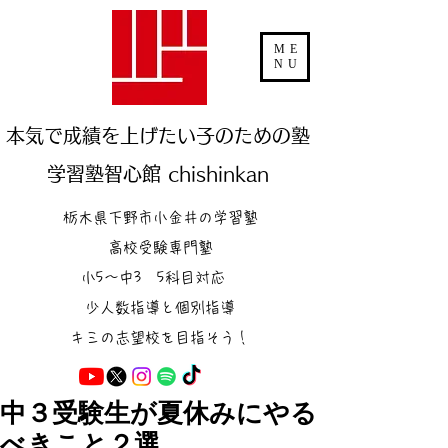
ME
NU
本気で成績を上げたい子のための塾
学習塾智心館 chishinkan
栃木県下野市小金井の学習塾
高校受験専門塾
小5～中3 5科目対応
少人数指導と個別指導
キミの志望校を目指そう！
中３受験生が夏休みにやる
べきこと２選