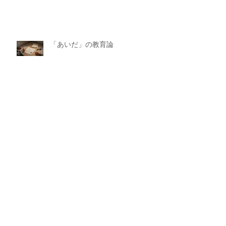
「あいだ」の教育論
2026年の栃木県立入試問題を予想
する
【3/22追記】智心館新年度の体験
申込について