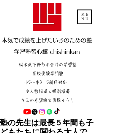
ME
NU
本気で成績を上げたい子のための塾
学習塾智心館 chishinkan
栃木県下野市小金井の学習塾
高校受験専門塾
小5～中3 5科目対応
少人数指導と個別指導
キミの志望校を目指そう！
塾の先生は最長５年間も子
どもたちに関わる大人で