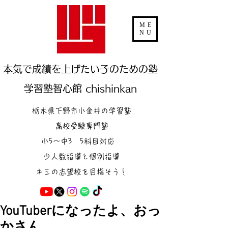
ME
NU
本気で成績を上げたい子のための塾
学習塾智心館 chishinkan
栃木県下野市小金井の学習塾
高校受験専門塾
小5～中3 5科目対応
少人数指導と個別指導
キミの志望校を目指そう！
YouTuberになったよ、おっ
かさん