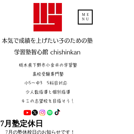
ME
NU
本気で成績を上げたい子のための塾
学習塾智心館 chishinkan
栃木県下野市小金井の学習塾
高校受験専門塾
小5～中3 5科目対応
少人数指導と個別指導
キミの志望校を目指そう！
7月塾定休日
7月の塾休校日のお知らせです！