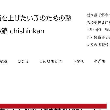
栃木県下野市
績を上げたい子のための塾
高校受験専門
 chishinkan
小5～中3 
少人数指導と
キミの志望校
実績
口コミ
こんな生徒に
小学生
中学生