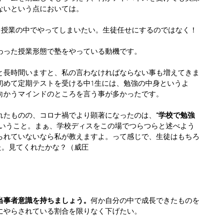
ないという点においては。
を授業の中でやってしまいたい。生徒任せにするのではなく！
わった授業形態で塾をやっている動機です。
と長時間いますと、私の言わなければならない事も増えてきま
初めて定期テストを受ける中1生には、勉強の中身というよ
向かうマインドのところを言う事が多かったです。
れたものの、コロナ禍でより顕著になったのは、
“学校で勉強
いうこと。まぁ、学校ディスをこの場でつらつらと述べよう
られていないなら私が教えますよ。って感じで、生徒はもちろ
した。見てくれたかな？（威圧
当事者意識を持ちましょう。
何か自分の中で成長できたものを
にやらされている割合を限りなく下げたい。