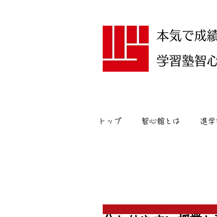
本気で成
学習塾智心館
トップ
智心館とは
進学