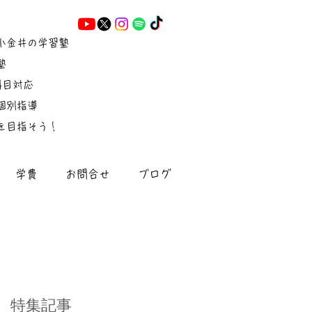
小金井の学習塾
塾
5科目対応
個別指導
を目指そう！
学費
お問合せ
ブログ
特集記事