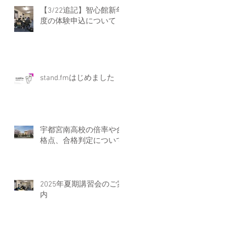
【3/22追記】智心館新年
度の体験申込について
stand.fmはじめました
宇都宮南高校の倍率や合
格点、合格判定について
2025年夏期講習会のご案
内