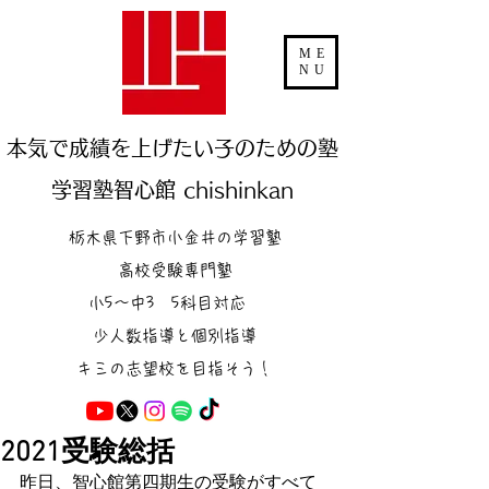
ME
NU
本気で成績を上げたい子のための塾
学習塾智心館 chishinkan
栃木県下野市小金井の学習塾
高校受験専門塾
小5～中3 5科目対応
少人数指導と個別指導
キミの志望校を目指そう！
2021受験総括
昨日、智心館第四期生の受験がすべて