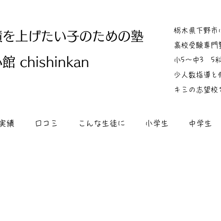
栃木県下野市
績を上げたい子のための塾
高校受験専門
 chishinkan
小5～中3 
少人数指導と
キミの志望校
実績
口コミ
こんな生徒に
小学生
中学生