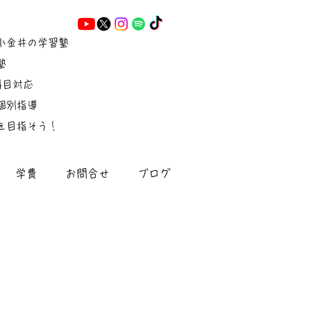
小金井の学習塾
塾
5科目対応
個別指導
を目指そう！
学費
お問合せ
ブログ