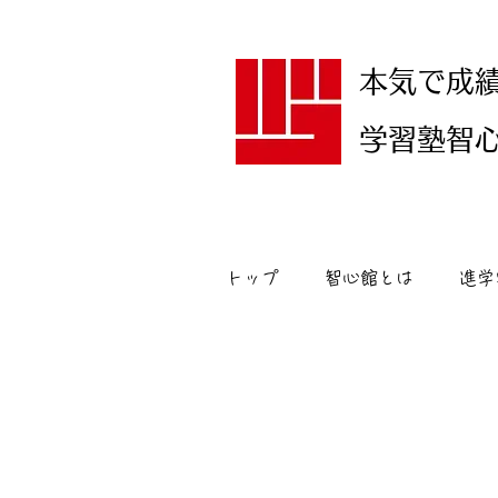
本気で成
学習塾智心館
トップ
智心館とは
進学