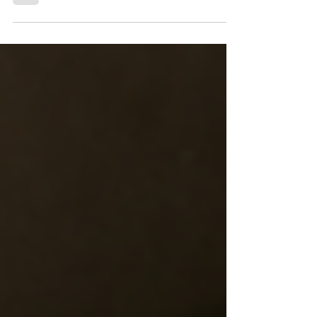
会を中心に学習を進めます。 夏が終われば実戦
形式の秋。 言わずもがな、過去問ですね。 過
去問に取り組むためにも理科と社会の復習を行
わなければなりません。 そのためにこれまで
は、数英の土台を作ってまいりました。 土台が
出来たからといって結果に即つながるものでは
ないので、あせらずに。 数学と英語も引き続き
継続していくと、秋の実践問題をやるあたりで
如実に結果に結びつきます。 話を戻します。
社会は具体的に、この夏、歴史漫画を読破して
もらいます。 歴史学習のスタートにぴったりな
歴史漫画です。読み終わらせるのに、時間のあ
る夏休みは最も適しています。 終わったら基本
的な用語暗記。流れの理解と暗記の両輪で進め
てまいります。 理科は一問一答だけでなく、必
ず実際の問題に触れてもらいます。 栃木県の入
試も、暗記オンリーで立ち向かえる理科ではな
くなってきています。 どちらかというと数学に
近いというか。 公式だけを覚えていても、どん
な出方で出るか分からな