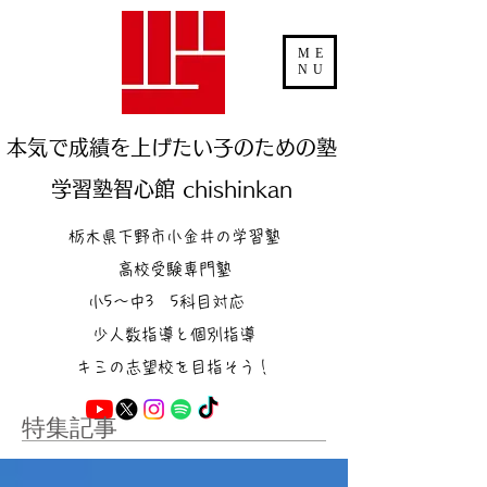
ME
NU
本気で成績を上げたい子のための塾
学習塾智心館 chishinkan
栃木県下野市小金井の学習塾
高校受験専門塾
小5～中3 5科目対応
少人数指導と個別指導
キミの志望校を目指そう！
特集記事