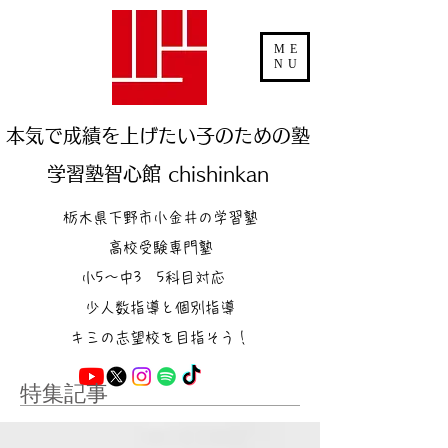
ME
NU
本気で成績を上げたい子のための塾
学習塾智心館 chishinkan
栃木県下野市小金井の学習塾
高校受験専門塾
小5～中3 5科目対応
少人数指導と個別指導
キミの志望校を目指そう！
特集記事