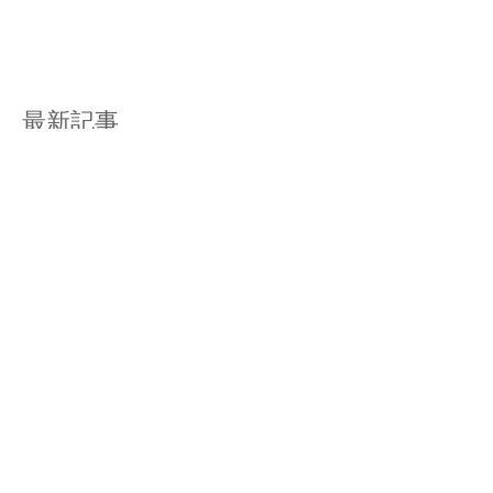
最新記事
2026年夏期講習会のご案内
「あいだ」の教育論