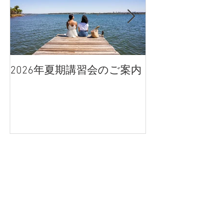
2026年夏期講習会のご案内
宇都宮南高校
点、合格判定