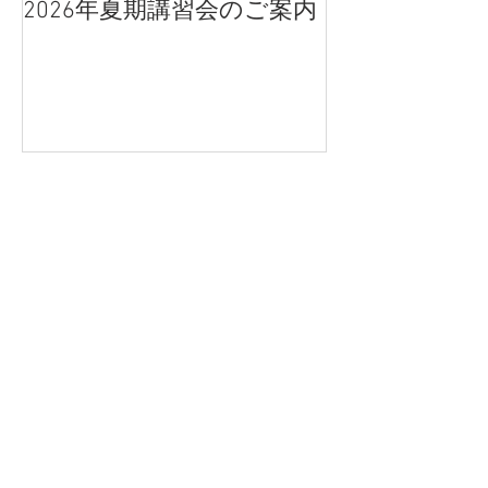
2026年夏期講習会のご案内
宇都宮南高校
点、合格判定