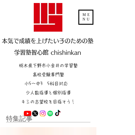
ME
NU
本気で成績を上げたい子のための塾
学習塾智心館 chishinkan
栃木県下野市小金井の学習塾
高校受験専門塾
小5～中3 5科目対応
少人数指導と個別指導
キミの志望校を目指そう！
特集記事