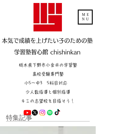
ME
NU
本気で成績を上げたい子のための塾
学習塾智心館 chishinkan
栃木県下野市小金井の学習塾
高校受験専門塾
小5～中3 5科目対応
少人数指導と個別指導
キミの志望校を目指そう！
特集記事