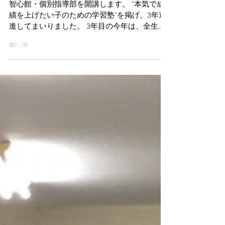
タート
智心館・個別指導部を開講します。 “本気で成
績を上げたい子のための学習塾”を掲げ、3年邁
進してまいりました。 3年目の今年は、全生徒
第一志望校合格を実現し、「本気で上げたいの
ならば今の成績は問いません！」というスタン
スながら、3年連続で小山高専や栃木高校とい
った、所謂地域ト...