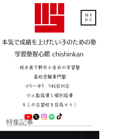
ME
NU
本気で成績を上げたい子のための塾
学習塾智心館 chishinkan
栃木県下野市小金井の学習塾
高校受験専門塾
小5～中3 5科目対応
少人数指導と個別指導
キミの志望校を目指そう！
特集記事