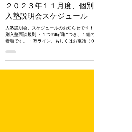
2023年11月1日
２０２３年１１月度、個別
入塾説明会スケジュール
入塾説明会、スケジュールのお知らせです！ 個
別入塾面談規則 ・１つの時間につき、１組の先
着順です。 ・塾ライン、もしくはお電話（０２
８５－３５－２５７６）にてお申し込みくださ
い。 開催日時 11月22日（水） 18時30分～18
時50分...