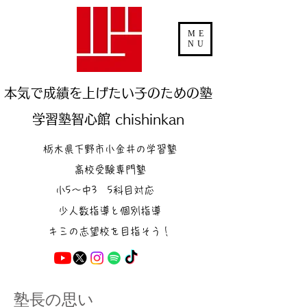
ME
NU
本気で成績を上げたい子のための塾
学習塾智心館 chishinkan
栃木県下野市小金井の学習塾
高校受験専門塾
小5～中3 5科目対応
少人数指導と個別指導
キミの志望校を目指そう！
塾長の思い