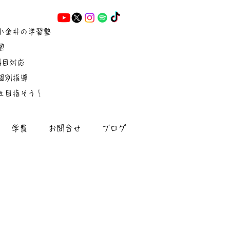
小金井の学習塾
塾
5科目対応
個別指導
を目指そう！
学費
お問合せ
ブログ