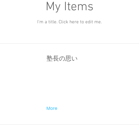
My Items
I'm a title. ​Click here to edit me.
塾長の思い
More