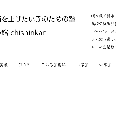
栃木県下野市
績を上げたい子のための塾
高校受験専門
 chishinkan
小5～中3 
少人数指導と
キミの志望校
実績
口コミ
こんな生徒に
小学生
中学生