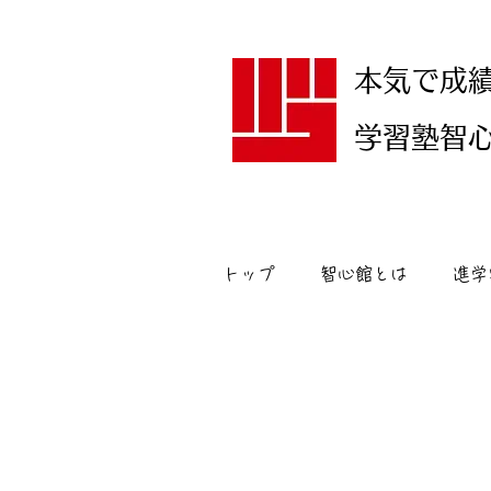
本気で成
学習塾智心館
トップ
智心館とは
進学