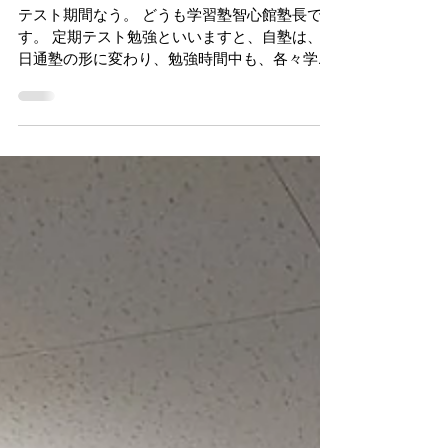
2021年5月28日
勉強をする時に必ず必要な
こと「そこに思考はあるん
か」
テスト期間なう。 どうも学習塾智心館塾長で
す。 定期テスト勉強といいますと、自塾は、毎
日通塾の形に変わり、勉強時間中も、各々学校
ワークを進めたりと、自学の色合いが普段より
一層強くなってきます。 そうすると、必然的に
生徒の学力を形づくっているものが垣間見えて
きます。...