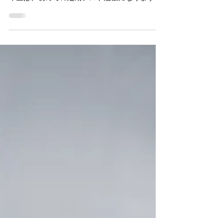
つけて欲しい、定期テスト
勉強法
目下、中間テストに向けて、みんなと勉強中の
学習塾智心館塾長です。 その中でも、新中学一
年生は、初めての定期テスト勉強になります。
当たり前な話ではありますが、自塾の生徒も、
「定期テスト？何それ美味しいの！？」 という
状態から勉強をスタートさせます。...