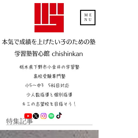
ME
NU
本気で成績を上げたい子のための塾
学習塾智心館 chishinkan
栃木県下野市小金井の学習塾
高校受験専門塾
小5～中3 5科目対応
少人数指導と個別指導
キミの志望校を目指そう！
特集記事