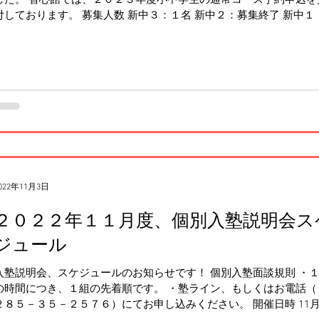
付しております。 募集人数 新中３：１名 新中２：募集終了 新中１
名 新小６：１名 新小５：２名 オンライン授業：２名（新中３生の
）...
022年11月3日
２０２２年１１月度、個別入塾説明会ス
ジュール
入塾説明会、スケジュールのお知らせです！ 個別入塾面談規則 ・
の時間につき、１組の先着順です。 ・塾ライン、もしくはお電話（
２８５－３５－２５７６）にてお申し込みください。 開催日時 11月