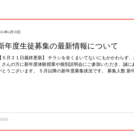
024年4月30日
新年度生徒募集の最新情報について
【５月２１日最終更新】 チラシを全くまいてないにもかかわらず、
くさんの方に新年度体験授業や個別説明会にご参加いただき、誠に
がとうございます。 ５月以降の新年度募集状況です。 募集人数 新
３： 募集停止しました！ 新中２： １名 新中１：２名 新小６： １名..