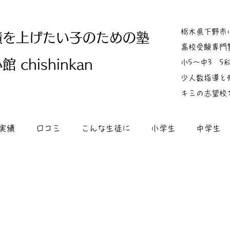
栃木県下野市
績を上げたい子のための塾
高校受験専門
 chishinkan
小5～中3 
少人数指導と
キミの志望校
実績
口コミ
こんな生徒に
小学生
中学生