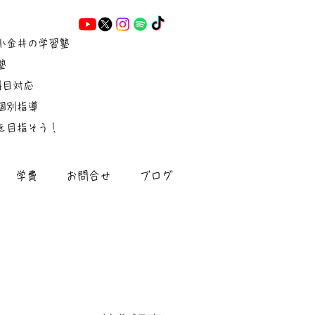
小金井の学習塾
塾
5科目対応
個別指導
を目指そう！
学費
お問合せ
ブログ