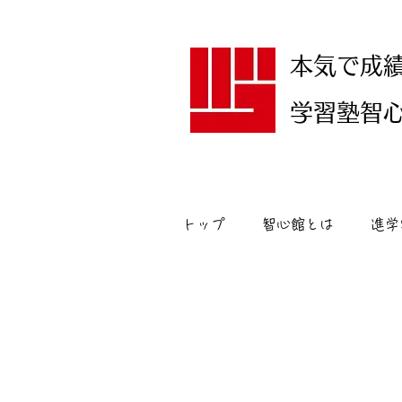
本気で成
学習塾智心館
トップ
智心館とは
進学