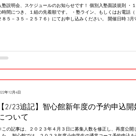
入塾説明会、スケジュールのお知らせです！ 個別入塾面談規則 ・
の時間につき、１組の先着順です。 ・塾ライン、もしくはお電話（
２８５－３５－２５７６）にてお申し込みください。 開催日時 3月
（木） 18時40分～19時/19時10分～19時30分...
022年12月4日
【2/23追記】智心館新年度の予約申込開
について
※この記事は、２０２３年４月３日に募集人数を修正し、再度公開
した。 智心館では、２０２３年度小中学生の通常コース予約申込を