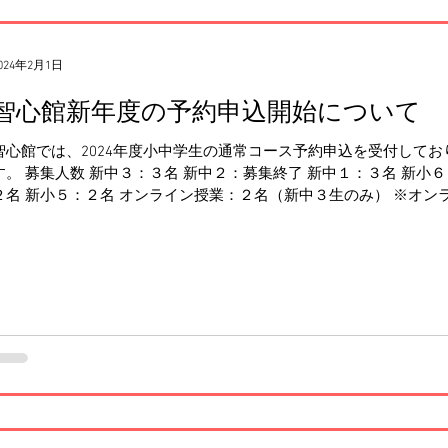
024年2月1日
智心館新年度の予約申込開始について
智心館では、2024年度小中学生の通常コース予約申込を受付してお
す。 募集人数 新中３：３名 新中２：募集終了 新中１：３名 新小６
２名 新小５：２名 オンライン授業：２名（新中３生のみ） ※オン
ン授業については、こちらの記事もご参考にお願いします 特典...