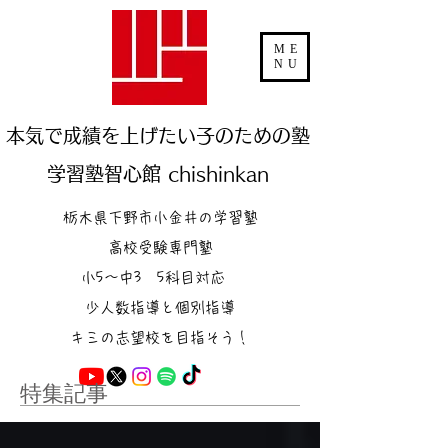
ME
NU
本気で成績を上げたい子のための塾
学習塾智心館 chishinkan
栃木県下野市小金井の学習塾
高校受験専門塾
小5～中3 5科目対応
少人数指導と個別指導
キミの志望校を目指そう！
特集記事