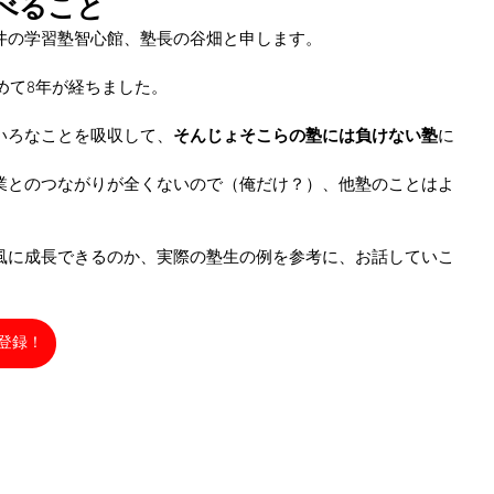
べること
井の学習塾智心館、塾長の谷畑と申します。
始めて8年が経ちました。
いろなことを吸収して、
そんじょそこらの塾には負けない塾
に
業とのつながりが全くないので（俺だけ？）、他塾のことはよ
風に成長できるのか、実際の塾生の例を参考に、お話していこ
ル登録！