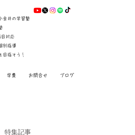
小金井の学習塾
塾
5科目対応
個別指導
を目指そう！
学費
お問合せ
ブログ
特集記事