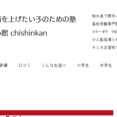
栃木県下野市
績を上げたい子のための塾
高校受験専門
 chishinkan
小5～中3 
少人数指導と
キミの志望校
実績
口コミ
こんな生徒に
小学生
中学生