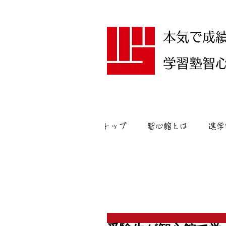
本気で成
学習塾智心館
トップ
智心館とは
進学