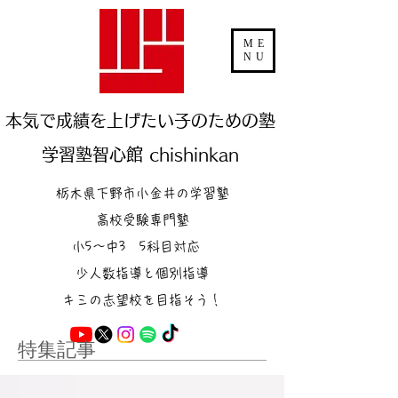
ME
NU
本気で成績を上げたい子のための塾
学習塾智心館 chishinkan
栃木県下野市小金井の学習塾
高校受験専門塾
小5～中3 5科目対応
少人数指導と個別指導
キミの志望校を目指そう！
特集記事