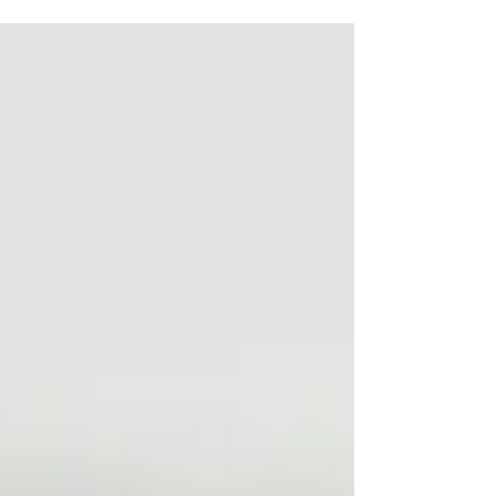
身、目の前の生徒からいろいろなことを吸収し
て、 そんじょそこらの塾には負けない塾 にな
ったと自負しています。...