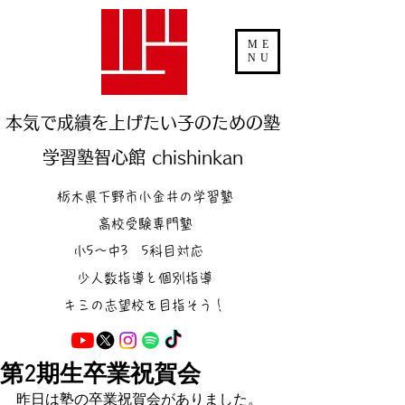
ME
NU
本気で成績を上げたい子のための塾
学習塾智心館 chishinkan
栃木県下野市小金井の学習塾
高校受験専門塾
小5～中3 5科目対応
少人数指導と個別指導
キミの志望校を目指そう！
第2期生卒業祝賀会
昨日は塾の卒業祝賀会がありました。