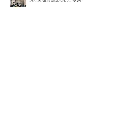
2025年夏期講習会のご案内
今後、栃木県の県立高校がどうな
っていくのか
英語の新教科書改訂がヤバい【落
ちこぼれないために】
受験生が智心館で学べること
アーカイブ