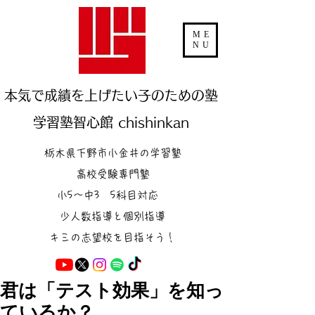
ME
NU
本気で成績を上げたい子のための塾
学習塾智心館 chishinkan
栃木県下野市小金井の学習塾
高校受験専門塾
小5～中3 5科目対応
少人数指導と個別指導
キミの志望校を目指そう！
君は「テスト効果」を知っ
ているか？