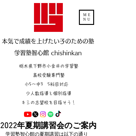
ME
NU
本気で成績を上げたい子のための塾
学習塾智心館 chishinkan
栃木県下野市小金井の学習塾
高校受験専門塾
小5～中3 5科目対応
少人数指導と個別指導
キミの志望校を目指そう！
2022年夏期講習会のご案内
学習塾智心館の夏期講習は以下の通り