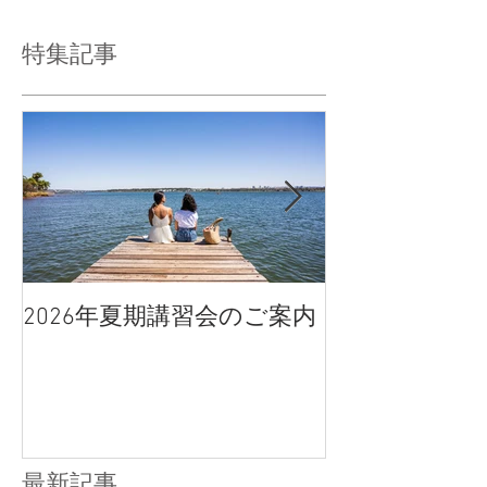
特集記事
2026年夏期講習会のご案内
宇都宮南高校
点、合格判定
最新記事