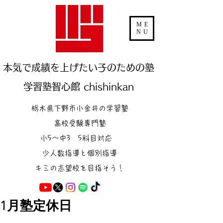
ME
NU
本気で成績を上げたい子のための塾
学習塾智心館 chishinkan
栃木県下野市小金井の学習塾
高校受験専門塾
小5～中3 5科目対応
少人数指導と個別指導
キミの志望校を目指そう！
1月塾定休日