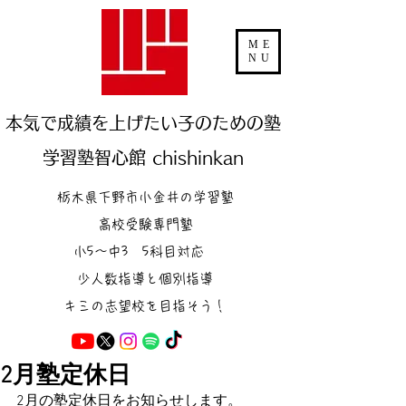
ME
NU
本気で成績を上げたい子のための塾
学習塾智心館 chishinkan
栃木県下野市小金井の学習塾
高校受験専門塾
小5～中3 5科目対応
少人数指導と個別指導
キミの志望校を目指そう！
2月塾定休日
2月の塾定休日をお知らせします。