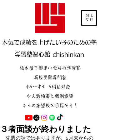
ME
NU
本気で成績を上げたい子のための塾
学習塾智心館 chishinkan
栃木県下野市小金井の学習塾
高校受験専門塾
小5～中3 5科目対応
少人数指導と個別指導
キミの志望校を目指そう！
３者面談が終わりました
先週の話ではありますが、6月末からの