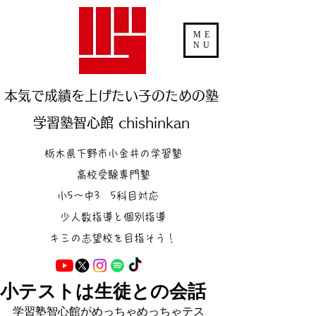
ME
NU
本気で成績を上げたい子のための塾
学習塾智心館 chishinkan
栃木県下野市小金井の学習塾
高校受験専門塾
小5～中3 5科目対応
少人数指導と個別指導
キミの志望校を目指そう！
小テストは生徒との会話
学習塾智心館がめっちゃめっちゃテス