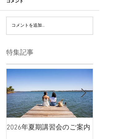
コメント
コメントを追加…
特集記事
2026年夏期講習会のご案内
宇都宮南高校
点、合格判定