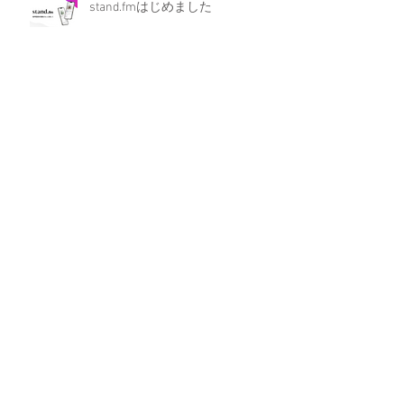
stand.fmはじめました
宇都宮南高校の倍率や合格点、合
格判定について
2025年夏期講習会のご案内
今後、栃木県の県立高校がどうな
っていくのか